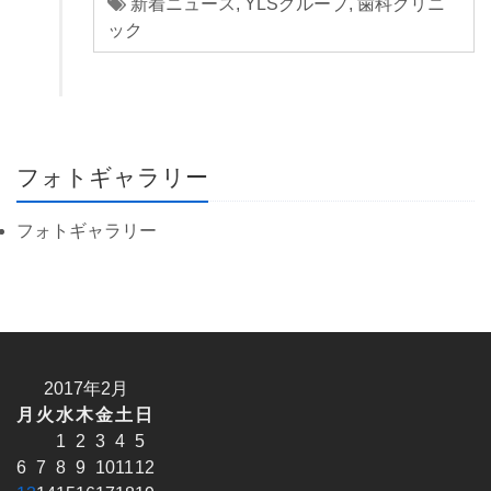
新着ニュース
,
YLSグループ
,
歯科クリニ
ック
フォトギャラリー
フォトギャラリー
2017年2月
月
火
水
木
金
土
日
1
2
3
4
5
6
7
8
9
10
11
12